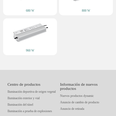
680 W
800 W
960 W
Centro de productos
Información de nuevos
productos
Iluminación deportiva de origen vegetal
Nuevos productos dynamic
Iluminación exterior y vial
Anuncio de cambio de producto
Iluminación del túnel
Anuncio de retirada
Iluminación a prueba de explosiones