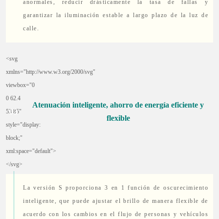
anormales, reducir drásticamente la tasa de fallas y
garantizar la iluminación estable a largo plazo de la luz de
calle.
<svg
xmlns="http://www.w3.org/2000/svg"
viewbox="0
0 62.4
Atenuación inteligente, ahorro de energía eficiente y
0
3
53.85"
flexible
style="display:
block;"
xml:space="default">
</svg>
La versión S proporciona 3 en 1 función de oscurecimiento
inteligente, que puede ajustar el brillo de manera flexible de
acuerdo con los cambios en el flujo de personas y vehículos