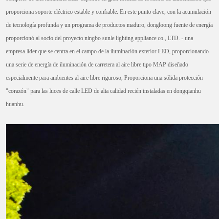
proporciona soporte eléctrico estable y confiable. En este punto clave, con la acumulación
de tecnología profunda y un programa de productos maduro, dongloong fuente de energía
proporcionó al socio del proyecto ningbo sunle lighting appliance co., LTD. - una
empresa líder que se centra en el campo de la iluminación exterior LED, proporcionando
una serie de energía de iluminación de carretera al aire libre tipo MAP diseñado
especialmente para ambientes al aire libre riguroso, Proporciona una sólida protección
"corazón" para las luces de calle LED de alta calidad recién instaladas en dongqianhu
huanhu.