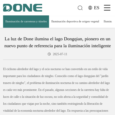
ES
Iluminación de carreteras y túneles
Iluminación deportiva de origen vegetal
Iluminaci
La luz de Done ilumina el lago Dongqian, pionero en un
nuevo punto de referencia para la iluminación inteligente
2025-07-11
El ciclismo alrededor del lago y el ocio nocturno se han convertido en un estilo de vida
importante para los ciudadanos de ningbo. Conocido como el lago dongqian del "jardín
trasero de ningbo", el problema de iluminación nocturna de su camino alrededor del lago
es cada vez más prominente. En el pasado, algunas secciones de la carretera hay falta de
luces de calle o la situación de luz oscura, no solo afecta a la seguridad y comodidad de
los ciudadanos que viajan por la noche, sino también restringiendo la liberación de
vitalidad de la economía nocturna alrededor del lago. En respuesta a las preocupaciones