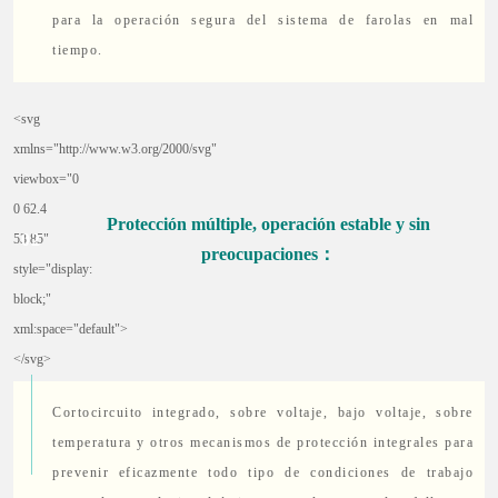
para la operación segura del sistema de farolas en mal
tiempo.
<svg
xmlns="http://www.w3.org/2000/svg"
viewbox="0
0 62.4
Protección múltiple, operación estable y sin
0
2
53.85"
preocupaciones：
style="display:
block;"
xml:space="default">
</svg>
Cortocircuito integrado, sobre voltaje, bajo voltaje, sobre
temperatura y otros mecanismos de protección integrales para
prevenir eficazmente todo tipo de condiciones de trabajo