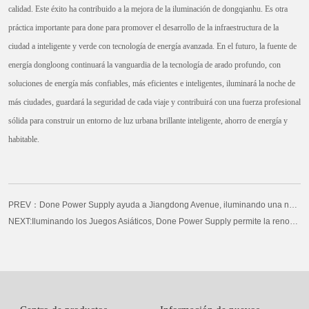
calidad. Este éxito ha contribuido a la mejora de la iluminación de dongqianhu. Es otra
práctica importante para done para promover el desarrollo de la infraestructura de la
ciudad a inteligente y verde con tecnología de energía avanzada. En el futuro, la fuente de
energía dongloong continuará la vanguardia de la tecnología de arado profundo, con
soluciones de energía más confiables, más eficientes e inteligentes, iluminará la noche de
más ciudades, guardará la seguridad de cada viaje y contribuirá con una fuerza profesional
sólida para construir un entorno de luz urbana brillante inteligente, ahorro de energía y
habitable.
PREV：Done Power Supply ayuda a Jiangdong Avenue, iluminando una nueva imagen del transporte urbano
NEXT:Iluminando los Juegos Asiáticos, Done Power Supply permite la renovación del Gimnasio Fenghua