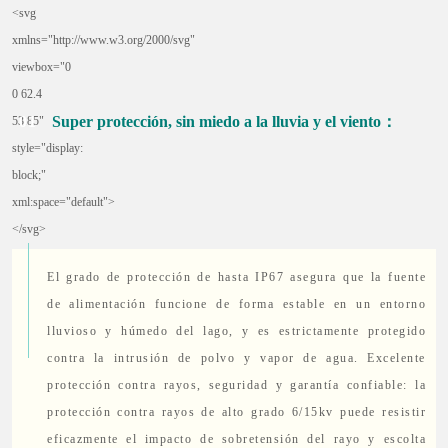
<svg
xmlns="http://www.w3.org/2000/svg"
viewbox="0
0 62.4
0
1
Super protección, sin miedo a la lluvia y el viento：
53.85"
style="display:
block;"
xml:space="default">
</svg>
El grado de protección de hasta IP67 asegura que la fuente
de alimentación funcione de forma estable en un entorno
lluvioso y húmedo del lago, y es estrictamente protegido
contra la intrusión de polvo y vapor de agua. Excelente
protección contra rayos, seguridad y garantía confiable: la
protección contra rayos de alto grado 6/15kv puede resistir
eficazmente el impacto de sobretensión del rayo y escolta