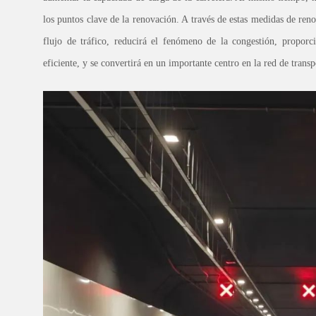
los puntos clave de la renovación. A través de estas medidas de ren
flujo de tráfico, reducirá el fenómeno de la congestión, propor
eficiente, y se convertirá en un importante centro en la red de trans