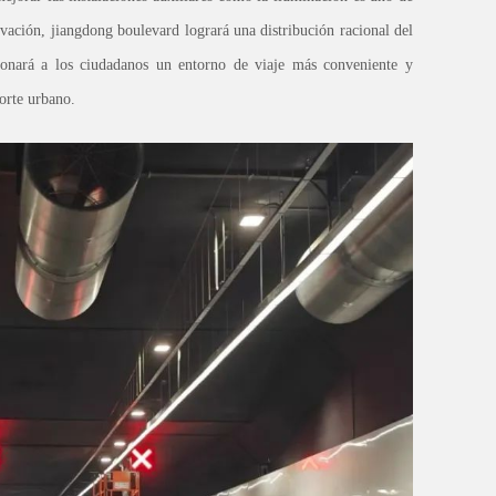
ovación, jiangdong boulevard logrará una distribución racional del
cionará a los ciudadanos un entorno de viaje más conveniente y
porte urbano.